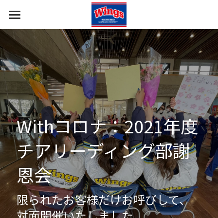
ホーム
報告・挨拶
部員・コーチ
すべてのカテゴリ
応援の報告
部の概要
Withコロナ：2021年度
イベント出演の報告
ギャラリー
チアリーディング部謝
ご挨拶
恩会
限られたお客様だけお呼びして、
対面開催いたしました