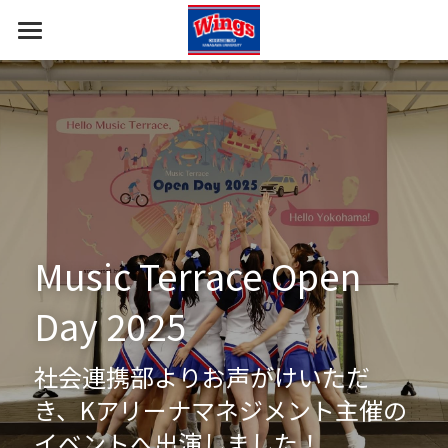
ホーム
報告・挨拶
部員・コーチ
すべてのカテゴリ
応援の報告
部の概要
イベント出演の報告
ギャラリー
Music Terrace Open 
ご挨拶
Day 2025
社会連携部よりお声がけいただ
き、Kアリーナマネジメント主催の
イベントへ出演しました！