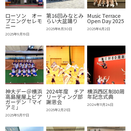
ローソン オー
第16回みなとみ
Music Terrace
プニングセレモ
らい大盆踊り
Open Day 2025
ニー
2025年8月30日
2025年6月2日
2025年9月19日
神大デー＠横浜
2024年度 チア
横浜西区制80周
高島屋屋上ビア
リーディング部
年記念式典
ガーデン「マイ
謝恩会
2024年11月24日
アミ」
2025年2月21日
2025年5月17日