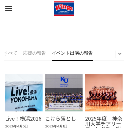
ホーム
報告・挨拶
部員・コーチ
すべてのカテゴリ
すべて
応援の報告
イベント出演の報告
応援の報告
部の概要
イベント出演の報告
ギャラリー
ご挨拶
Live！横浜2026
こけら落とし
2025年度 神奈
川大学チアリー
2026年4月5日
2026年4月1日