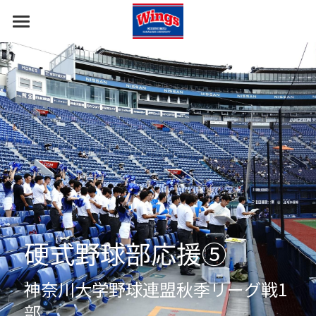
ホーム
報告・挨拶
部員・コーチ
すべてのカテゴリ
応援の報告
部の概要
イベント出演の報告
ギャラリー
ご挨拶
硬式野球部応援⑤
神奈川大学野球連盟秋季リーグ戦1
部