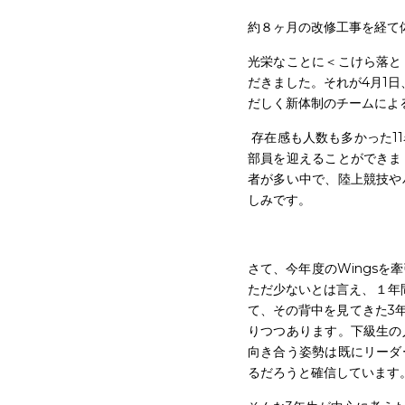
部長の太田です。
約８ヶ月の改修工事を経て
光栄なことに＜こけら落と
だきました。それが4月1日
だしく新体制のチームによ
 存在感も人数も多かった11名の卒業生が抜け、寂しさやスカスカ感が否めない感じが続きましたが、おかげさまで12名の新入
部員を迎えることができま
者が多い中で、陸上競技や
しみです。
さて、今年度のWings
ただ少ないとは言え、１年
て、その背中を見てきた3
りつつあります。下級生の