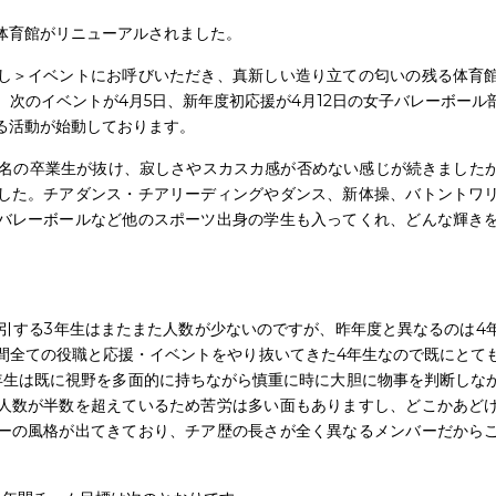
体育館がリニューアルされました。
し＞イベントにお呼びいただき、真新しい造り立ての匂いの残る体育
、次のイベントが4月5日、新年度初応援が4月12日の女子バレーボー
る活動が始動しております。
した。チアダンス・チアリーディングやダンス、新体操、バトントワ
バレーボールなど他のスポーツ出身の学生も入ってくれ、どんな輝き
を牽引する3年生はまたまた人数が少ないのですが、昨年度と異なるのは4
間全ての役職と応援・イベントをやり抜いてきた4年生なので既にとて
年生は既に視野を多面的に持ちながら慎重に時に大胆に物事を判断しな
人数が半数を超えているため苦労は多い面もありますし、どこかあど