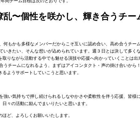
ーの風格が出てきており、チア歴の長さが全く異なるメンバーだから
。
た年間チーム目標は次のとおりです。
繚乱〜
個性を咲かし、輝き合うチー
、何もかも多様なメンバーだからこそ互いに認め合い、高め合うチー
ていきたい、そんな想いが込められています。週３日とは決して多く
を取りながら活動する中でも魅せる演技や応援へ向かっていくことは出来
合うチームになれるよう、まずはアイコンタクト・声の掛け合いから
きるようサポートしていこうと思います。
を強い気持ちで押し続けられるしなやかさや柔軟性を伴う応援、皆様
、日々の活動に励んでまいりたいと思います。
のほど、よろしくお願いいたします。