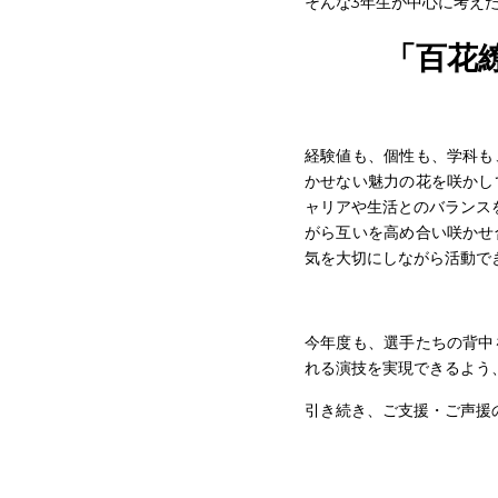
向き合う姿勢は既にリーダ
るだろうと確信しています
そんな3年生が中心に考え
「百花
経験値も、個
性も、学科も
かせない魅力の花を咲かし
ャリアや生活とのバランス
がら互いを高め合い咲かせ
気を大切にしながら活動で
今年度も、選手たちの背中
れる演技を実現できるよう
引き続き、ご支援・ご声援