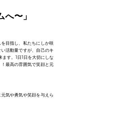
こそ築き上げられるものがあ
ムへ〜」
ムを目指し、私たちにしか咲
ない活動量ですが、自己のキ
ます。1日1日を大切にしな
！！最高の雰囲気で笑顔と元
に元気や勇気や笑顔を与えら