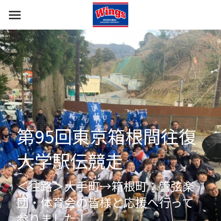
ホーム
報告・挨拶
部員・コーチ
すべてのカテゴリ
応援の報告
部の概要
イベント出演の報告
ギャラリー
第95回東京箱根間往復
ご挨拶
大学駅伝競走
＜往路＞大手町→箱根町：管弦楽
団・体育会の皆様と応援へ行って
参りました！