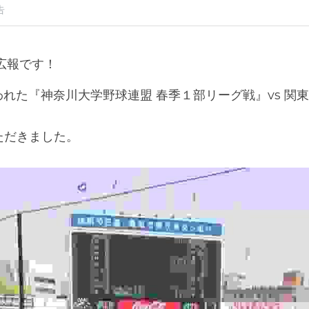
告
s広報です！
われた『神奈川大学野球連盟 春季１部リーグ戦』vs 関
ただきました。