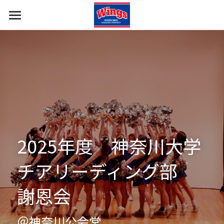
ホーム
報告・挨拶
部員・コーチ
すべてのカテゴリ
応援の報告
部の概要
イベント出演の報告
ギャラリー
2025年度　神奈川大学
ご挨拶
チアリーディング部　
謝恩会
＠神奈川公会堂