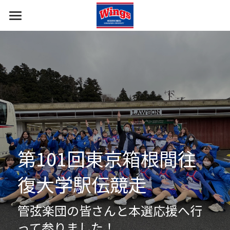
ホーム
報告・挨拶
部員・コーチ
すべてのカテゴリ
応援の報告
部の概要
イベント出演の報告
ギャラリー
第101回東京箱根間往
ご挨拶
復大学駅伝競走
管弦楽団の皆さんと本選応援へ行
って参りました！